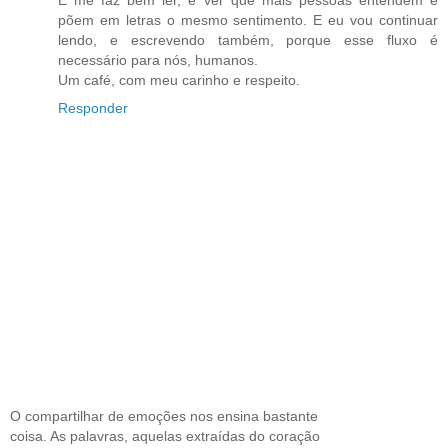
E me faz bem ler, e ver que mais pessoas entendem e
põem em letras o mesmo sentimento. E eu vou continuar
lendo, e escrevendo também, porque esse fluxo é
necessário para nós, humanos.
Um café, com meu carinho e respeito.
Responder
O compartilhar de emoções nos ensina bastante
coisa. As palavras, aquelas extraídas do coração