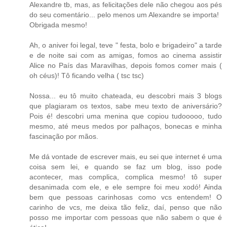
Alexandre tb, mas, as felicitações dele não chegou aos pés
do seu comentário... pelo menos um Alexandre se importa!
Obrigada mesmo!
Ah, o aniver foi legal, teve " festa, bolo e brigadeiro" a tarde
e de noite sai com as amigas, fomos ao cinema assistir
Alice no País das Maravilhas, depois fomos comer mais (
oh céus)! Tô ficando velha ( tsc tsc)
Nossa... eu tô muito chateada, eu descobri mais 3 blogs
que plagiaram os textos, sabe meu texto de aniversário?
Pois é! descobri uma menina que copiou tudooooo, tudo
mesmo, até meus medos por palhaços, bonecas e minha
fascinação por mãos.
Me dá vontade de escrever mais, eu sei que internet é uma
coisa sem lei, e quando se faz um blog, isso pode
acontecer, mas complica, complica mesmo! tô super
desanimada com ele, e ele sempre foi meu xodó! Ainda
bem que pessoas carinhosas como vcs entendem! O
carinho de vcs, me deixa tão feliz, daí, penso que não
posso me importar com pessoas que não sabem o que é