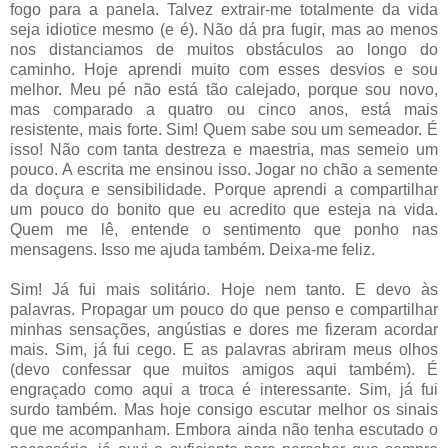
fogo para a panela. Talvez extrair-me totalmente da vida
seja idiotice mesmo (e é). Não dá pra fugir, mas ao menos
nos distanciamos de muitos obstáculos ao longo do
caminho. Hoje aprendi muito com esses desvios e sou
melhor. Meu pé não está tão calejado, porque sou novo,
mas comparado a quatro ou cinco anos, está mais
resistente, mais forte. Sim! Quem sabe sou um semeador. É
isso! Não com tanta destreza e maestria, mas semeio um
pouco. A escrita me ensinou isso. Jogar no chão a semente
da doçura e sensibilidade. Porque aprendi a compartilhar
um pouco do bonito que eu acredito que esteja na vida.
Quem me lê, entende o sentimento que ponho nas
mensagens. Isso me ajuda também. Deixa-me feliz.
Sim! Já fui mais solitário. Hoje nem tanto. E devo às
palavras. Propagar um pouco do que penso e compartilhar
minhas sensações, angústias e dores me fizeram acordar
mais. Sim, já fui cego. E as palavras abriram meus olhos
(devo confessar que muitos amigos aqui também). É
engraçado como aqui a troca é interessante. Sim, já fui
surdo também. Mas hoje consigo escutar melhor os sinais
que me acompanham. Embora ainda não tenha escutado o