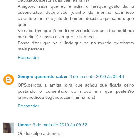
Amigo,vc sabe que eu e adimiro né?que gosto da tu
essência,tua doçura,seu jeitinho de menino carinhoso
carente,e tbm seu jeito de homem decidido que sabe o que
quer.
Vc sabe tbm que já me li em vc(inclusive usei teu perfil pra
me definir)e posso dizer que te conheço.
Posso dizer que vc é lindo,que se no mundo existissem
mais pessoas
Responder
Sempre querendo saber
3 de maio de 2010 às 02:48
OPS,perdoa a amiga loira que achou que ficaria certo
postando o comentário do modo em que postei?(o
primeiro,ficou segundo.Loiriiiiiiiinha rsrs)
Responder
Umrae
3 de maio de 2010 às 09:32
Oi, desculpe a demora.