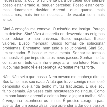
necessário, já ouvi o suficiente para perceber que sempre
posso estar errado e, sequer perceber. Posso estar certo,
mas duramente duvidar. Aprendi que quanto mais
escutamos, mais iremos necessitar de escutar com mais
tento.
Sim! A emoção me comove. O mistério me instiga. Pareço
um detetive. Sim! Vivo à espreita de desvendar os enigmas
que rodeiam o meu universo. Busco respostas. Busco
valores. Busco melhorar. Busco formas de solucionar
problemas. Entretanto, nem tudo é solucionável. Sim! Sou
um sonhador. É isso que me alimenta. Sonhar se torna o
combustível que impulsiona os meus passos. Sonhar me faz
construir um belo caminho e projetar o meu futuro. Não me
iludo, mas tenho fé e esperança. Acreditar me faz forte.
Não! Não sei o que passa. Nem mesmo me conheço direito.
Sou tanto, mas sou nada. A luta que travo comigo mesmo só
demonstra que ainda tenho muitas fraquezas. E que sou
falho demais. Às vezes caio nocauteado no ringue. Como
um bom lutador, aprendi a cair na lona, a jogar a toalha. Não
é vergonha reconhecer os limites. É preciso coragem para
aceitar dar um passo atrás, para aprender a dar dois passos