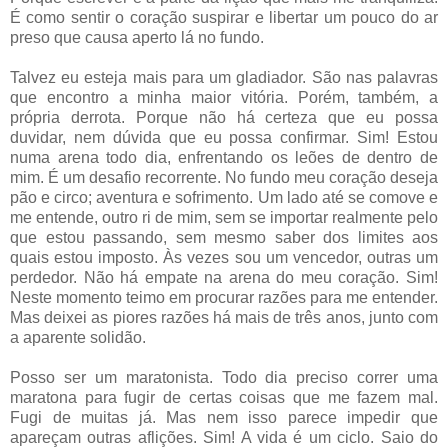
É como sentir o coração suspirar e libertar um pouco do ar
preso que causa aperto lá no fundo.
Talvez eu esteja mais para um gladiador. São nas palavras
que encontro a minha maior vitória. Porém, também, a
própria derrota. Porque não há certeza que eu possa
duvidar, nem dúvida que eu possa confirmar. Sim! Estou
numa arena todo dia, enfrentando os leões de dentro de
mim. É um desafio recorrente. No fundo meu coração deseja
pão e circo; aventura e sofrimento. Um lado até se comove e
me entende, outro ri de mim, sem se importar realmente pelo
que estou passando, sem mesmo saber dos limites aos
quais estou imposto. Às vezes sou um vencedor, outras um
perdedor. Não há empate na arena do meu coração. Sim!
Neste momento teimo em procurar razões para me entender.
Mas deixei as piores razões há mais de três anos, junto com
a aparente solidão.
Posso ser um maratonista. Todo dia preciso correr uma
maratona para fugir de certas coisas que me fazem mal.
Fugi de muitas já. Mas nem isso parece impedir que
apareçam outras aflições. Sim! A vida é um ciclo. Saio do