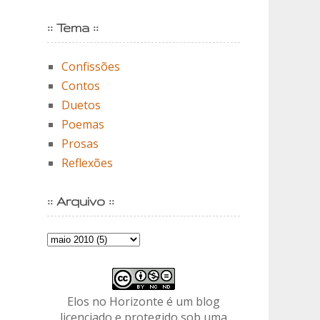
:: Tema ::
Confissões
Contos
Duetos
Poemas
Prosas
Reflexões
:: Arquivo ::
Elos no Horizonte é um blog
licenciado e protegido sob uma