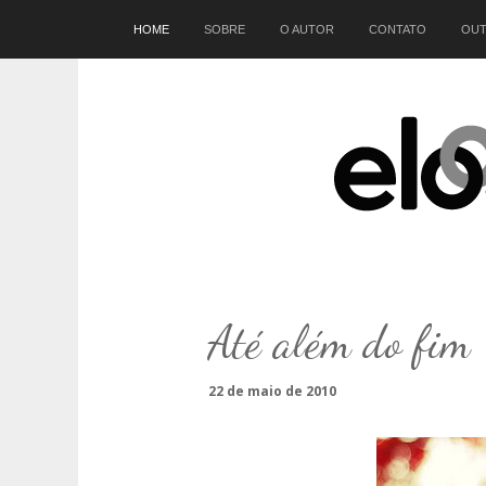
Início
HOME
SOBRE
O AUTOR
CONTATO
OUT
Até além do fim
22 de maio de 2010