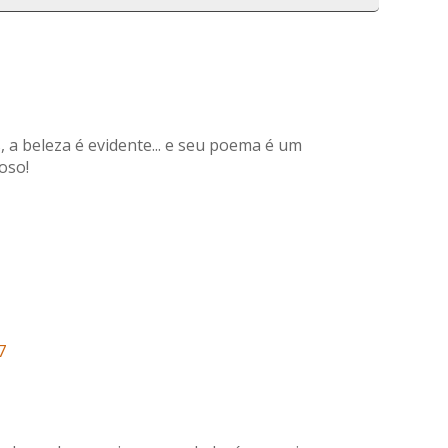
s, a beleza é evidente... e seu poema é um
oso!
7