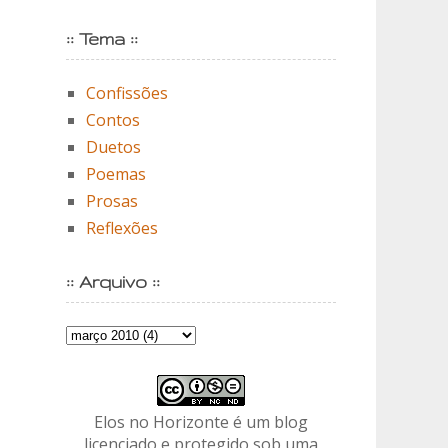
:: Tema ::
Confissões
Contos
Duetos
Poemas
Prosas
Reflexões
:: Arquivo ::
Elos no Horizonte é um blog
licenciado e protegido sob uma