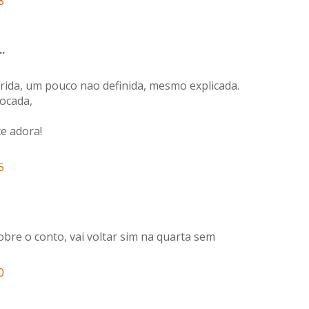
8
.
frida, um pouco nao definida, mesmo explicada.
focada,
e adora!
5
re o conto, vai voltar sim na quarta sem
0