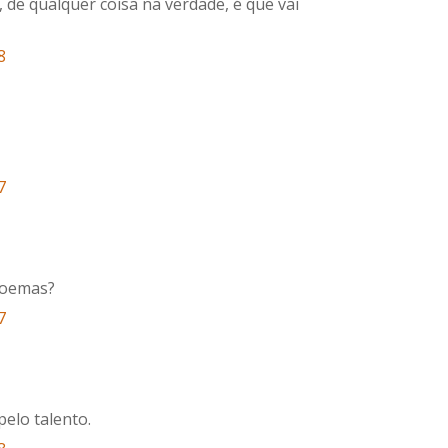
 de qualquer coisa na verdade, é que vai
8
7
 poemas?
7
pelo talento.