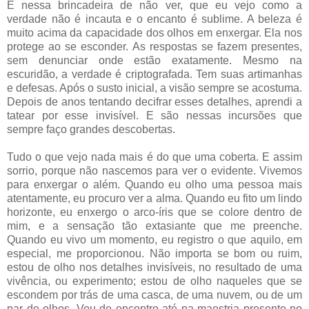
É nessa brincadeira de não ver, que eu vejo como a
verdade não é incauta e o encanto é sublime. A beleza é
muito acima da capacidade dos olhos em enxergar. Ela nos
protege ao se esconder. As respostas se fazem presentes,
sem denunciar onde estão exatamente. Mesmo na
escuridão, a verdade é criptografada. Tem suas artimanhas
e defesas. Após o susto inicial, a visão sempre se acostuma.
Depois de anos tentando decifrar esses detalhes, aprendi a
tatear por esse invisível. E são nessas incursões que
sempre faço grandes descobertas.
Tudo o que vejo nada mais é do que uma coberta. E assim
sorrio, porque não nascemos para ver o evidente. Vivemos
para enxergar o além. Quando eu olho uma pessoa mais
atentamente, eu procuro ver a alma. Quando eu fito um lindo
horizonte, eu enxergo o arco-íris que se colore dentro de
mim, e a sensação tão extasiante que me preenche.
Quando eu vivo um momento, eu registro o que aquilo, em
especial, me proporcionou. Não importa se bom ou ruim,
estou de olho nos detalhes invisíveis, no resultado de uma
vivência, ou experimento; estou de olho naqueles que se
escondem por trás de uma casca, de uma nuvem, ou de um
par de olhos. Vou de encontro até na maestria presente no