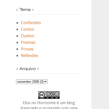
:: Tema ::
Confissões
Contos
Duetos
Poemas
Prosas
Reflexões
:: Arquivo ::
Elos no Horizonte é um blog
licenciado e protegido sob uma