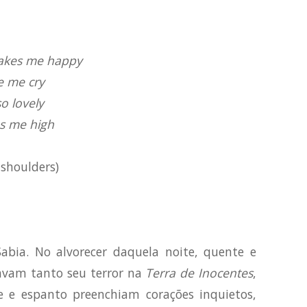
makes me happy
e me cry
o lovely
s me high
 shoulders)
Sabia. No alvorecer daquela noite, quente e
javam tanto seu terror na
Terra de Inocentes
,
e e espanto preenchiam corações inquietos,