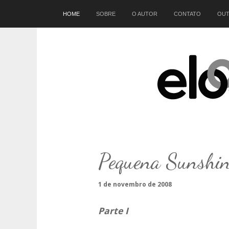
Início
HOME
SOBRE
O AUTOR
CONTATO
OUT
Pequena Sunshi
1 de novembro de 2008
Parte I