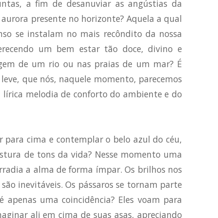
tas, a fim de desanuviar as angústias da
 aurora presente no horizonte? Aquela a qual
o se instalam no mais recôndito da nossa
erecendo um bem estar tão doce, divino e
rgem de um rio ou nas praias de um mar? É
o leve, que nós, naquele momento, parecemos
 lírica melodia de conforto do ambiente e do
r para cima e contemplar o belo azul do céu,
mistura de tons da vida? Nesse momento uma
irradia a alma de forma ímpar. Os brilhos nos
 são inevitáveis. Os pássaros se tornam parte
é apenas uma coincidência? Eles voam para
inar ali em cima de suas asas, apreciando