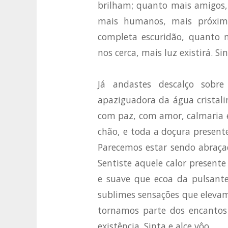
brilham; quanto mais amigos,
mais humanos, mais próxim
completa escuridão, quanto m
nos cerca, mais luz existirá. Si
Já andastes descalço sobre
apaziguadora da água cristal
com paz, com amor, calmaria e 
chão, e toda a doçura present
Parecemos estar sendo abraçad
Sentiste aquele calor presente
e suave que ecoa da pulsant
sublimes sensações que eleva
tornamos parte dos encantos 
existência. Sinta e alce vôo.