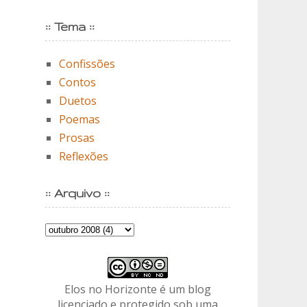
:: Tema ::
Confissões
Contos
Duetos
Poemas
Prosas
Reflexões
:: Arquivo ::
Elos no Horizonte é um blog
licenciado e protegido sob uma