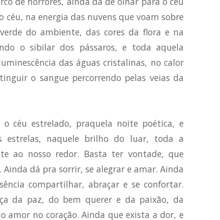
co de horrores, ainda dá de olhar para o céu
do céu, na energia das nuvens que voam sobre
verde do ambiente, das cores da flora e na
ndo o sibilar dos pássaros, e toda aquela
uminescência das águas cristalinas, no calor
tinguir o sangue percorrendo pelas veias da
 o céu estrelado, praquela noite poética, e
s estrelas, naquele brilho do luar, toda a
te ao nosso redor. Basta ter vontade, que
. Ainda dá pra sorrir, se alegrar e amar. Ainda
sência compartilhar, abraçar e se confortar.
nça da paz, do bem querer e da paixão, da
o amor no coração. Ainda que exista a dor, e