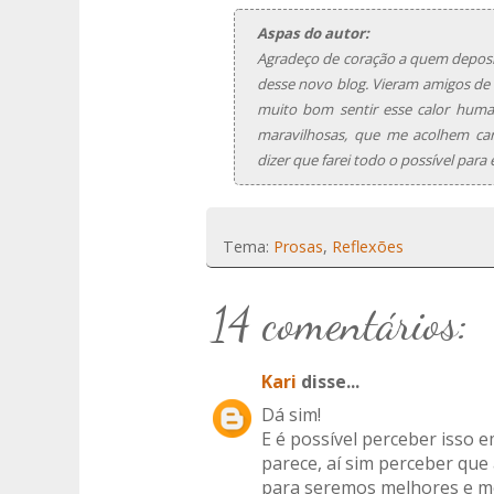
Aspas do autor:
Agradeço de coração a quem deposit
desse novo blog. Vieram amigos de 
muito bom sentir esse calor huma
maravilhosas, que me acolhem car
dizer que farei todo o possível para
Tema:
Prosas
,
Reflexões
14 comentários:
Kari
disse...
Dá sim!
E é possível perceber iss
parece, aí sim perceber que
para seremos melhores e m