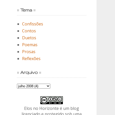
:: Tema ::
Confissões
Contos
Duetos
Poemas
Prosas
Reflexões
:: Arquivo ::
Elos no Horizonte é um blog
licenciado e protegido sob uma