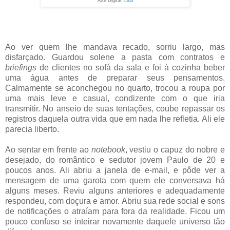
Arte Digital:
Lina
Ao ver quem lhe mandava recado, sorriu largo, mas
disfarçado. Guardou solene a pasta com contratos e
briefings
de clientes no sofá da sala e foi à cozinha beber
uma água antes de preparar seus pensamentos.
Calmamente se aconchegou no quarto, trocou a roupa por
uma mais leve e casual, condizente com o que iria
transmitir. No anseio de suas tentações, coube repassar os
registros daquela outra vida que em nada lhe refletia. Ali ele
parecia liberto.
Ao sentar em frente ao
notebook
, vestiu o capuz do nobre e
desejado, do romântico e sedutor jovem Paulo de 20 e
poucos anos. Ali abriu a janela de e-mail, e pôde ver a
mensagem de uma garota com quem ele conversava há
alguns meses. Reviu alguns anteriores e adequadamente
respondeu, com doçura e amor. Abriu sua rede social e sons
de notificações o atraíam para fora da realidade. Ficou um
pouco confuso se inteirar novamente daquele universo tão