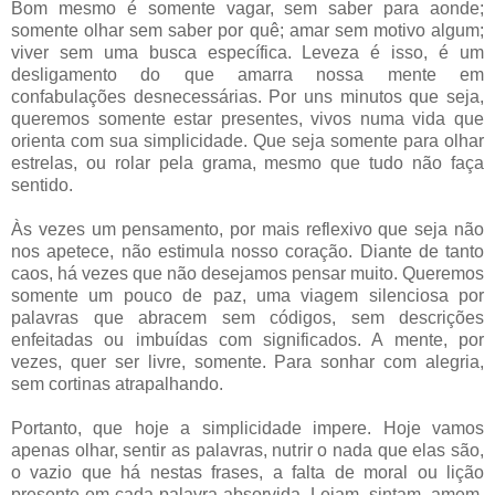
Bom mesmo é somente vagar, sem saber para aonde;
somente olhar sem saber por quê; amar sem motivo algum;
viver sem uma busca específica. Leveza é isso, é um
desligamento do que amarra nossa mente em
confabulações desnecessárias. Por uns minutos que seja,
queremos somente estar presentes, vivos numa vida que
orienta com sua simplicidade. Que seja somente para olhar
estrelas, ou rolar pela grama, mesmo que tudo não faça
sentido.
Às vezes um pensamento, por mais reflexivo que seja não
nos apetece, não estimula nosso coração. Diante de tanto
caos, há vezes que não desejamos pensar muito. Queremos
somente um pouco de paz, uma viagem silenciosa por
palavras que abracem sem códigos, sem descrições
enfeitadas ou imbuídas com significados. A mente, por
vezes, quer ser livre, somente. Para sonhar com alegria,
sem cortinas atrapalhando.
Portanto, que hoje a simplicidade impere. Hoje vamos
apenas olhar, sentir as palavras, nutrir o nada que elas são,
o vazio que há nestas frases, a falta de moral ou lição
presente em cada palavra absorvida. Leiam, sintam, amem.