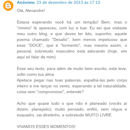
Anónimo
23 de dezembro de 2013 às 17:13
Olá, Alexandre!
Estava esperando você há um tempão! Bem, mas o
"minino" lá apareceu, com luz e luar. Eu sei que visitaste
meu outro blog, e que deves ter lido, suponho, aquele
poema chamado "Desafio", bem menos impetuoso que
esse "DOCE", que é "tormento", mas mesmo assim, o
pessoal, sobretudo masculino está adorando (hoje, vim
aqui só falar de mim).
Esse seu texto, para além de muito bem escrito, está leve,
solto como tua alma.
Apetece pegar nas tuas palavras, espalhá-las pelo corpo
inteiro e me lançar no vento, esperando a tal naturalidade,
coisa sem "compromisso", entende?
Acho que quase tudo o que não é planeado (vocês aí
dizem, planejado), muito pensado, enfim, sem régua e
esquadro, sai direitinho, e sobretudo MUITO LIVRE.
VIVAMOS ESSES MOMENTOS!