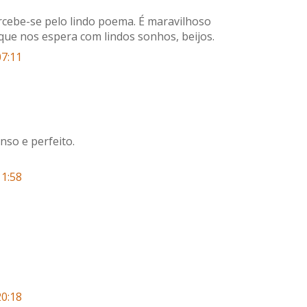
rcebe-se pelo lindo poema. É maravilhoso
 que nos espera com lindos sonhos, beijos.
07:11
so e perfeito.
11:58
20:18