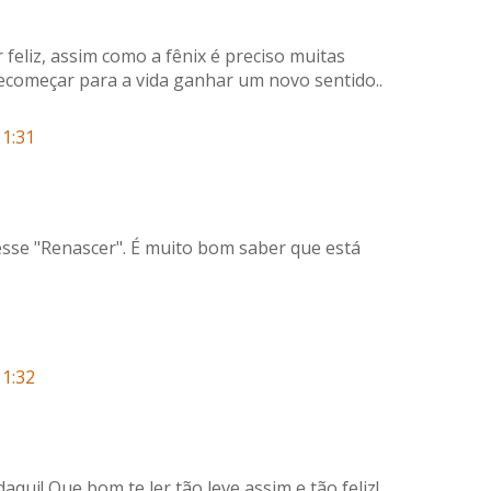
feliz, assim como a fênix é preciso muitas
recomeçar para a vida ganhar um novo sentido..
11:31
 esse "Renascer". É muito bom saber que está
11:32
daqui! Que bom te ler tão leve assim e tão feliz!