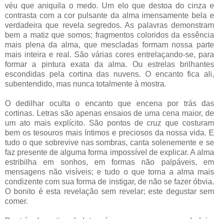
véu que aniquila o medo. Um elo que destoa do cinza e
contrasta com a cor pulsante da alma imensamente bela e
verdadeira que revela segredos. As palavras demonstram
bem a matiz que somos; fragmentos coloridos da essência
mais plena da alma, que mescladas formam nossa parte
mais inteira e real. São várias cores entrelaçando-se, para
formar a pintura exata da alma. Ou estrelas brilhantes
escondidas pela cortina das nuvens. O encanto fica ali,
subentendido, mas nunca totalmente à mostra.
O dedilhar oculta o encanto que encena por trás das
cortinas. Letras são apenas ensaios de uma cena maior, de
um ato mais explícito. São pontos de cruz que costuram
bem os tesouros mais íntimos e preciosos da nossa vida. E
tudo o que sobrevive nas sombras, canta solenemente e se
faz presente de alguma forma impossível de explicar. A alma
estribilha em sonhos, em formas não palpáveis, em
mensagens não visíveis; e tudo o que torna a alma mais
condizente com sua forma de instigar, de não se fazer óbvia.
O bonito é esta revelação sem revelar; este degustar sem
comer.