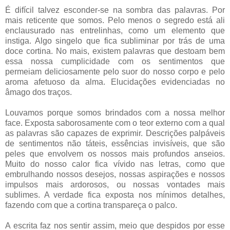
É difícil talvez esconder-se na sombra das palavras. Por
mais reticente que somos. Pelo menos o segredo está ali
enclausurado nas entrelinhas, como um elemento que
instiga. Algo singelo que fica subliminar por trás de uma
doce cortina. No mais, existem palavras que destoam bem
essa nossa cumplicidade com os sentimentos que
permeiam deliciosamente pelo suor do nosso corpo e pelo
aroma afetuoso da alma. Elucidações evidenciadas no
âmago dos traços.
Louvamos porque somos brindados com a nossa melhor
face. Exposta saborosamente com o teor externo com a qual
as palavras são capazes de exprimir. Descrições palpáveis
de sentimentos não táteis, essências invisíveis, que são
peles que envolvem os nossos mais profundos anseios.
Muito do nosso calor fica vívido nas letras, como que
embrulhando nossos desejos, nossas aspirações e nossos
impulsos mais ardorosos, ou nossas vontades mais
sublimes. A verdade fica exposta nos mínimos detalhes,
fazendo com que a cortina transpareça o palco.
A escrita faz nos sentir assim, meio que despidos por esse