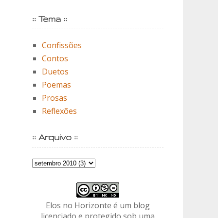
:: Tema ::
Confissões
Contos
Duetos
Poemas
Prosas
Reflexões
:: Arquivo ::
Elos no Horizonte é um blog
licenciado e protegido sob uma