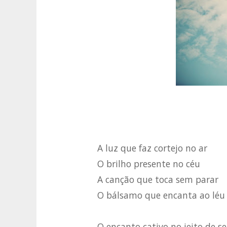
A luz que faz cortejo no ar
O brilho presente no céu
A canção que toca sem parar
O bálsamo que encanta ao léu
O encanto cativo no jeito de se