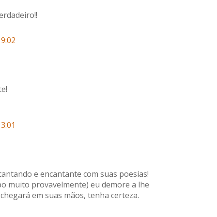
rdadeiro!!
19:02
te!
13:01
antando e encantante com suas poesias!
rbo muito provavelmente) eu demore a lhe
 chegará em suas mãos, tenha certeza.