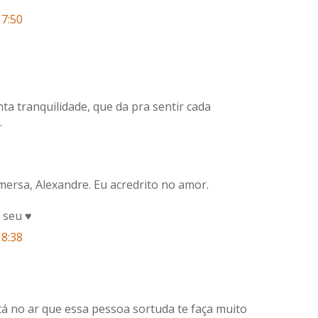
17:50
ta tranquilidade, que da pra sentir cada
.
ersa, Alexandre. Eu acredrito no amor.
o seu ♥
18:38
tá no ar que essa pessoa sortuda te faça muito