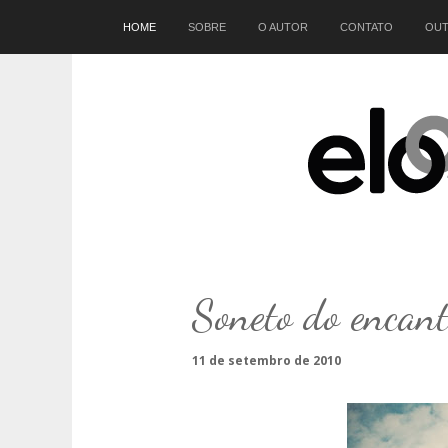
Início
HOME
SOBRE
O AUTOR
CONTATO
OUT
Soneto do encan
11 de setembro de 2010