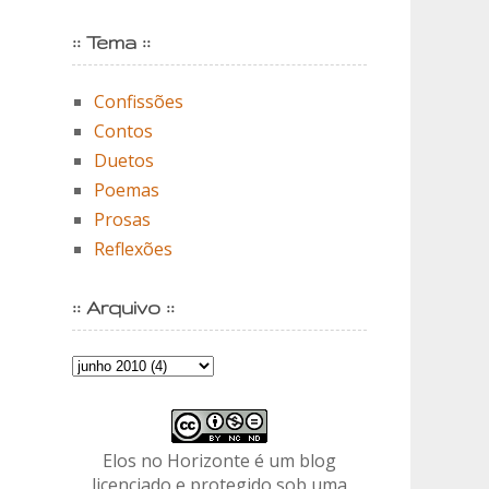
:: Tema ::
Confissões
Contos
Duetos
Poemas
Prosas
Reflexões
:: Arquivo ::
Elos no Horizonte é um blog
licenciado e protegido sob uma