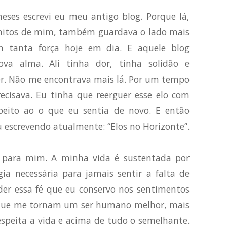
eses escrevi eu meu antigo blog. Porque lá,
onitos de mim, também guardava o lado mais
m tanta força hoje em dia. E aquele blog
a alma. Ali tinha dor, tinha solidão e
er. Não me encontrava mais lá. Por um tempo
recisava. Eu tinha que reerguer esse elo com
peito ao o que eu sentia de novo. E então
u escrevendo atualmente: “Elos no Horizonte”.
o para mim. A minha vida é sustentada por
ia necessária para jamais sentir a falta de
der essa fé que eu conservo nos sentimentos
s que me tornam um ser humano melhor, mais
espeita a vida e acima de tudo o semelhante.