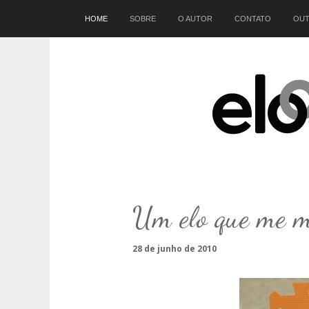
Início
HOME
SOBRE
O AUTOR
CONTATO
OUT
Um elo que me m
28 de junho de 2010